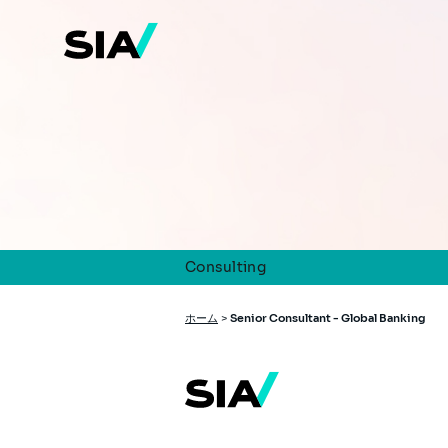
メ
イ
ン
コ
ン
テ
ン
ツ
に
移
動
Consulting
パ
ホーム
>
Senior Consultant - Global Banking
ン
く
ず