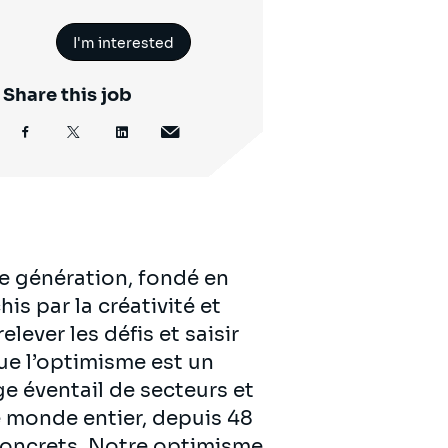
I'm interested
Share this job
e génération, fondé en
is par la créativité et
lever les défis et saisir
ue l’optimisme est un
ge éventail de secteurs et
 monde entier, depuis 48
 concrets. Notre optimisme