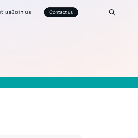
t us
Join us
Contact us