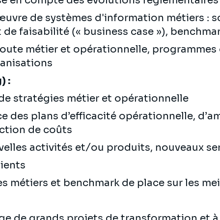
ise en compte des évolutions réglementaire
uvre de systèmes d'information métiers : s
 de faisabilité (« business case »), benchma
route métier et opérationnelle, programmes 
anisations
) :
e stratégies métier et opérationnelle
ce des plans d’efficacité opérationnelle, d’a
ction de coûts
lles activités et/ou produits, nouveaux se
lients
s métiers et benchmark de place sur les mei
ge de grands projets de transformation et à 