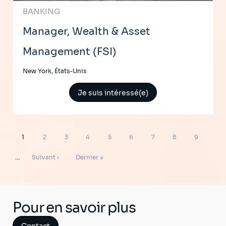
BANKING
Manager, Wealth & Asset
Management (FSI)
New York, États-Unis
Je suis intéressé(e)
Pagination
Page
Page
Page
Page
Page
Page
Page
Page
Page
1
2
3
4
5
6
7
8
9
Page
Dernière
…
Suivant ›
Dernier »
suivante
page
Pour en savoir plus