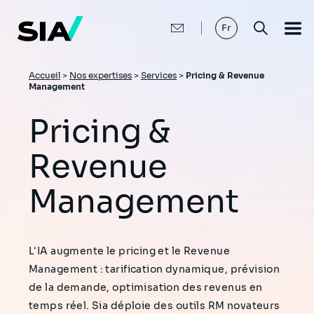
Aller
au
contenu
Fr
principal
Fil
Accueil
>
Nos expertises
>
Services
>
Pricing & Revenue
Management
d'Ariane
Pricing &
Revenue
Management
L'IA augmente le pricing et le Revenue
Management : tarification dynamique, prévision
de la demande, optimisation des revenus en
temps réel. Sia déploie des outils RM novateurs