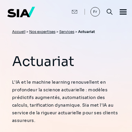
Aller
au
contenu
Fr
principal
Fil
Accueil
>
Nos expertises
>
Services
>
Actuariat
d'Ariane
Actuariat
L'IA et le machine learning renouvellent en
profondeur la science actuarielle : modèles
prédictifs augmentés, automatisation des
calculs, tarification dynamique. Sia met l'IA au
service de la rigueur actuarielle pour ses clients
assureurs.