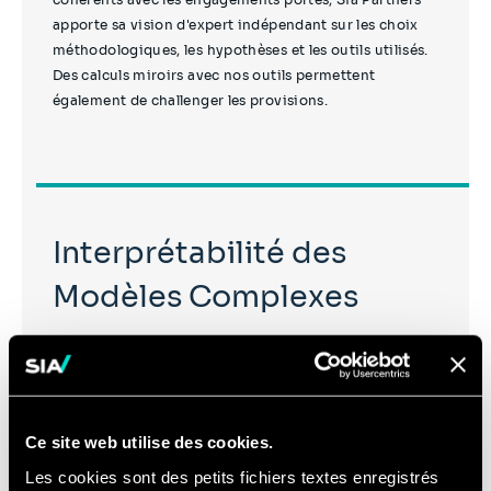
apporte sa vision d'expert indépendant sur les choix
méthodologiques, les hypothèses et les outils utilisés.
Des calculs miroirs avec nos outils permettent
également de challenger les provisions.
Interprétabilité des
Modèles Complexes
Face aux besoins croissants dans l'utilisation de
modèles complexes, généralement à effet "boite
noire", il est primordial de les comprendre et savoir
Ce site web utilise des cookies.
interpréter leurs résultats. Sia Partners accompagne
ses clients dans le développement de méthodes
Les cookies sont des petits fichiers textes enregistrés