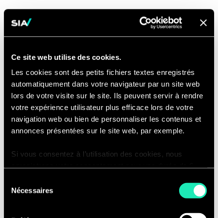
Climat
La nécessité urgente de limiter
Ce site web utilise des cookies.
l'ampleur du changement climatique
Les cookies sont des petits fichiers textes enregistrés
est largement reconnue.
automatiquement dans votre navigateur par un site web
lors de votre visite sur le site. Ils peuvent servir à rendre
Depuis 15 ans, Sia s'engage à accélérer
votre expérience utilisateur plus efficace lors de votre
la réduction des émissions de carbone
navigation web ou bien de personnaliser les contenus et
et la transition énergétique. 12 % de
annonces présentées sur le site web, par exemple.
notre chiffre d'affaires est généré par
des offres liées au changement
Si vous consentez à l’utilisation des cookies, nous
enregistrons votre consentement pour une durée de 6
climatique ; nous aidons nos clients
mois, après laquelle nous vous demanderons de
des secteurs public et privé à naviguer
Sélection
consentir à cette utilisation à nouveau. Si vous ne
Nécessaires
du
dans la transition mondiale en cours
souhaitez pas consentir à cette utilisation, le site
consentement
vers une économie à faible émission de
n’utilisera que les cookies nécessaires à son bon