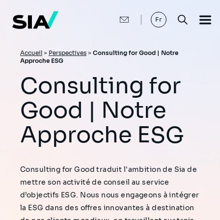
Aller
au
contenu
Fr
principal
Fil
Accueil
>
Perspectives
>
Consulting for Good | Notre
Approche ESG
d'Ariane
Consulting for
Good | Notre
Approche ESG
Consulting for Good traduit l'ambition de Sia de
mettre son activité de conseil au service
d’objectifs ESG. Nous nous engageons à intégrer
la ESG dans des offres innovantes à destination