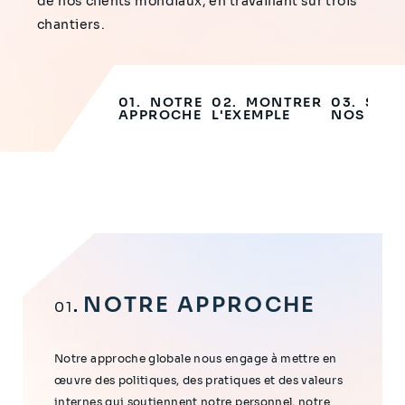
de nos clients mondiaux, en travaillant sur trois
chantiers.
NOTRE
MONTRER
SOU
APPROCHE
L'EXEMPLE
NOS CLI
NOTRE APPROCHE
01
Notre approche globale nous engage à mettre en
œuvre des politiques, des pratiques et des valeurs
internes qui soutiennent notre personnel, notre