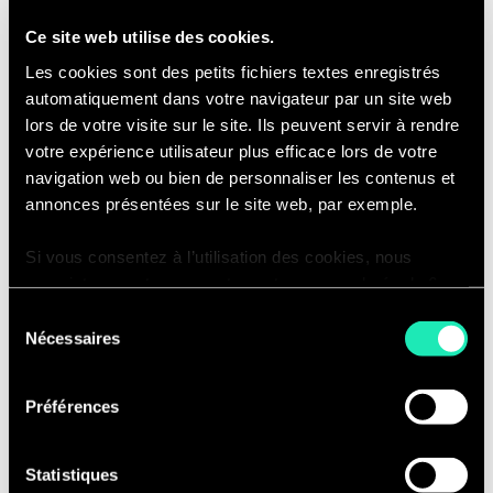
Ce site web utilise des cookies.
Les cookies sont des petits fichiers textes enregistrés
L'excellence de la gestion
automatiquement dans votre navigateur par un site web
lors de votre visite sur le site. Ils peuvent servir à rendre
de projet par l'IA
votre expérience utilisateur plus efficace lors de votre
navigation web ou bien de personnaliser les contenus et
annonces présentées sur le site web, par exemple.
Nous fournissons des rapports transparents qui vont
au-delà de simples mises à jour d'état ; c'est un outil
Si vous consentez à l’utilisation des cookies, nous
stratégique qui permet à chaque projet d'être aligné
enregistrons votre consentement pour une durée de 6
sur vos objectifs, de fonctionner efficacement et de se
mois, après laquelle nous vous demanderons de
concentrer sur l'obtention de résultats impactant.
Sélection
consentir à cette utilisation à nouveau. Si vous ne
Exploitez la puissance de l'IA.
Nécessaires
du
souhaitez pas consentir à cette utilisation, le site
consentement
n’utilisera que les cookies nécessaires à son bon
Préférences
fonctionnement et ne personnalisera pas votre
expérience en tant que visiteur du site.
Statistiques