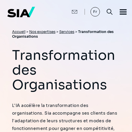
Aller
au
contenu
Fr
principal
Fil
Accueil
>
Nos expertises
>
Services
>
Transformation des
Organisations
d'Ariane
Transformation
des
Organisations
L'IA accélère la transformation des
organisations. Sia accompagne ses clients dans
l'adaptation de leurs structures et modes de
fonctionnement pour gagner en compétitivité,