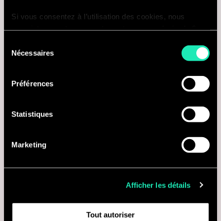
avec Sia Experience
Si vous consentez à l’utilisation des cookies, nous
Sia Experience a accompagné Nausicaá, le
enregistrons votre consentement pour une durée de 6
plus grand aquarium d'Europe, dans la
mois, après laquelle nous vous demanderons de
Sélection
conception et le déploiement d'une
consentir à cette utilisation à nouveau. Si vous ne
Nécessaires
du
nouvelle billetterie 100 % intégrée à son
souhaitez pas consentir à cette utilisation, le site
consentement
site web. Objectif : fluidifier le parcours
n’utilisera que les cookies nécessaires à son bon
Préférences
d'achat en ligne et renforcer la
fonctionnement et ne personnalisera pas votre
expérience en tant que visiteur du site.
performance d'un point de conversion clé.
Statistiques
Vous pouvez accéder à la liste complète des cookies
utilisés, leur finalité et leur durée de conservation via
Marketing
notre déclaration dédiée.
Avec votre consentement, nous partageons également
des informations recueillies grâce aux cookies sur
Afficher les détails
l'utilisation de notre site avec nos partenaires de réseaux
sociaux, de publicité et d'analyse, qui peuvent combiner
Tout autoriser
celles-ci avec d'autres informations que vous leur avez