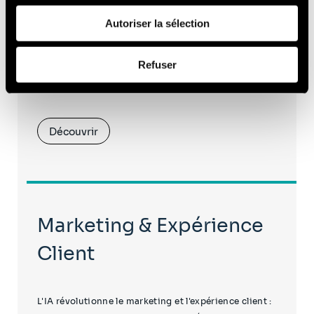
fournies ou qu'ils ont collectées lors de votre utilisation
de leurs services (cookies tiers).
Autoriser la sélection
L'IA irrigue la transformation digitale : de la stratégie
Afin d’en savoir plus sur qui nous sommes, comment
SI à la valorisation de la donnée, en passant par
Refuser
vous pouvez nous contacter et comment nous traitons
l'optimisation des infrastructures. Sia ac...
les données personnelles, vous pouvez consulter notre
Politique de protection des données à caractère
personnel
.
Découvrir
Marketing & Expérience
Client
L'IA révolutionne le marketing et l'expérience client :