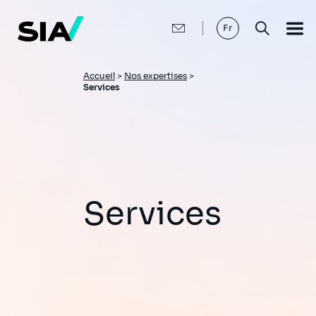
Aller
au
contenu
Fr
principal
Fil
Accueil
>
Nos expertises
>
Services
d'Ariane
Services