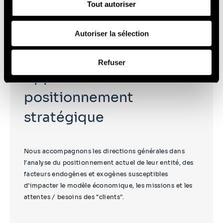
Tout autoriser
celles-ci avec d'autres informations que vous leur avez
projections sur l’avenir.
fournies ou qu'ils ont collectées lors de votre utilisation
de leurs services (cookies tiers).
Autoriser la sélection
Afin d’en savoir plus sur qui nous sommes, comment
Refuser
vous pouvez nous contacter et comment nous traitons
Appui à la définition du
les données personnelles, vous pouvez consulter notre
Politique de protection des données à caractère
positionnement
personnel
.
stratégique
Nous accompagnons les directions générales dans
l’analyse du positionnement actuel de leur entité, des
facteurs endogènes et exogènes susceptibles
d’impacter le modèle économique, les missions et les
attentes / besoins des “clients”.