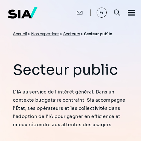
Aller
au
contenu
Fr
principal
Fil
Accueil
>
Nos expertises
>
Secteurs
>
Secteur public
d'Ariane
Secteur public
L'IA au service de l'intérêt général. Dans un
contexte budgétaire contraint, Sia accompagne
l'État, ses opérateurs et les collectivités dans
l'adoption de l'IA pour gagner en efficience et
mieux répondre aux attentes des usagers.