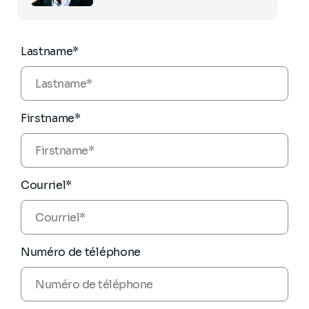
partners.com
full
profile
Lastname*
Firstname*
Courriel*
Numéro de téléphone