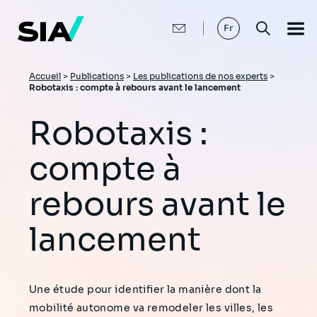
Aller
au
contenu
Fr
principal
Fil
Accueil
>
Publications
>
Les publications de nos experts
>
Robotaxis : compte à rebours avant le lancement
d'Ariane
Robotaxis :
compte à
rebours avant le
lancement
Une étude pour identifier la manière dont la
mobilité autonome va remodeler les villes, les