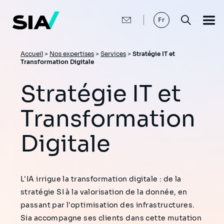
Aller
au
contenu
Fr
principal
Fil
Accueil
>
Nos expertises
>
Services
>
Stratégie IT et
Transformation Digitale
d'Ariane
Stratégie IT et
Transformation
Digitale
L'IA irrigue la transformation digitale : de la
stratégie SI à la valorisation de la donnée, en
passant par l'optimisation des infrastructures.
Sia accompagne ses clients dans cette mutation