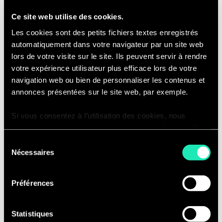
réglementaire, gestion des prestataires, gouvernance
Ce site web utilise des cookies.
de projets … renforce la nécessité d’une vision précise
des forces et faiblesses du SI pour nos clients.
Les cookies sont des petits fichiers textes enregistrés
automatiquement dans votre navigateur par un site web
lors de votre visite sur le site. Ils peuvent servir à rendre
votre expérience utilisateur plus efficace lors de votre
navigation web ou bien de personnaliser les contenus et
annonces présentées sur le site web, par exemple.
Gestion prévisionnelle
des emplois et des
Si vous consentez à l’utilisation des cookies, nous
enregistrons votre consentement pour une durée de 6
compétences IT
mois, après laquelle nous vous demanderons de
Sélection
consentir à cette utilisation à nouveau. Si vous ne
Nécessaires
du
souhaitez pas consentir à cette utilisation, le site
consentement
La mise en œuvre d’une démarche GPEC, permet
n’utilisera que les cookies nécessaires à son bon
Préférences
d’aligner efficacement la gestion des ressources
fonctionnement et ne personnalisera pas votre
humaines de la DSI sur la stratégie de l’entreprise
expérience en tant que visiteur du site.
s’appuie sur 4 volets complémentaires, les volets
Statistiques
descriptif, prospectif, sociale et pilotage.