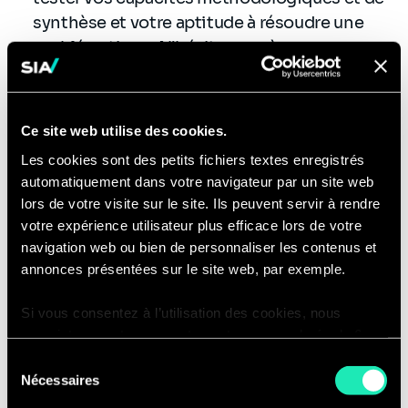
synthèse et votre aptitude à résoudre une
problématique. N’hésitez pas à poser vos
questions sur notre cabinet et son
fonctionnement !
Ce site web utilise des cookies.
Durée de l’entretien: 1h-1h15
Les cookies sont des petits fichiers textes enregistrés
Entretien Directeur
:
réalisé par un Directeur,
automatiquement dans votre navigateur par un site web
cet entretien vise à valider votre capacité
lors de votre visite sur le site. Ils peuvent servir à rendre
votre expérience utilisateur plus efficace lors de votre
d’intégration au sein de la Business Unit ainsi
navigation web ou bien de personnaliser les contenus et
que vos motivations.
annonces présentées sur le site web, par exemple.
Durée de l’entretien : 1h
Si vous consentez à l’utilisation des cookies, nous
enregistrons votre consentement pour une durée de 6
mois, après laquelle nous vous demanderons de
Sélection
consentir à cette utilisation à nouveau. Si vous ne
Nécessaires
du
souhaitez pas consentir à cette utilisation, le site
consentement