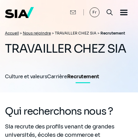
Aller
au
contenu
Fr
principal
Fil
Accueil
>
Nous rejoindre
>
TRAVAILLER CHEZ SIA >
Recrutement
d'Ariane
TRAVAILLER CHEZ SIA
Culture et valeurs
Carrière
Recrutement
Qui recherchons nous ?
Sia recrute des profils venant de grandes
universités, écoles de commerce et