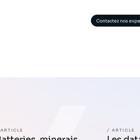
Contactez nos expe
ARTICLE
ARTICLE
rais,
Les data centers,