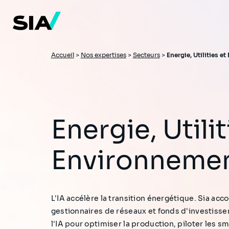
Aller
au
contenu
principal
Fil
Accueil
>
Nos expertises
>
Secteurs
>
Energie, Utilities e
d'Ariane
Energie, Utilities et
Environneme
L'IA accélère la transition énergétique. Sia ac
gestionnaires de réseaux et fonds d'investiss
l'IA pour optimiser la production, piloter les sm