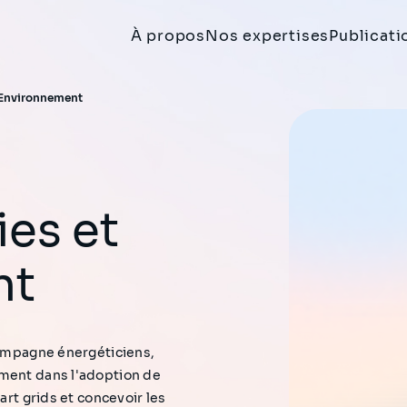
À propos
Nos expertises
Publicati
t Environnement
nt
compagne énergéticiens,
ement dans l'adoption de
art grids et concevoir les