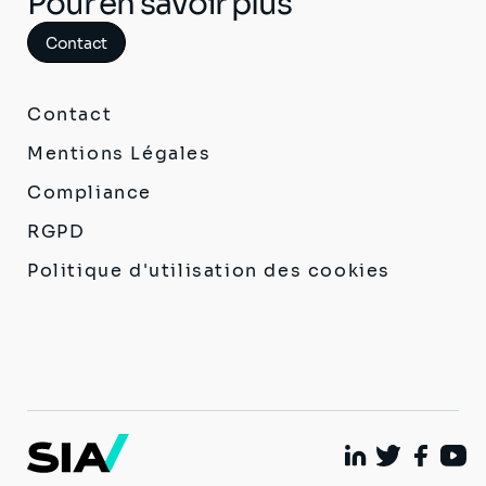
Pour en savoir plus
Contact
Contact
Mentions Légales
Compliance
RGPD
Politique d'utilisation des cookies
Linkedin
Twitter
Facebo
Yout