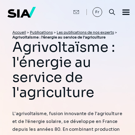
Aller
au
contenu
Fr
principal
Fil
Accueil
>
Publications
>
Les publications de nos experts
>
Agrivoltaïsme : l'énergie au service de l'agriculture
d'Ariane
Agrivoltaïsme :
l'énergie au
service de
l'agriculture
L'agrivoltaïsme, fusion innovante de l'agriculture
et de l'énergie solaire, se développe en France
depuis les années 80. En combinant production