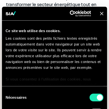
transformer le secteur énergétique tout en
soutenant l'agriculture durable.
Ce site web utilise des cookies.
Les cookies sont des petits fichiers textes enregistrés
Téléchargez l'insight complet ici !
automatiquement dans votre navigateur par un site web
lors de votre visite sur le site. Ils peuvent servir à rendre
votre expérience utilisateur plus efficace lors de votre
Courriel*
navigation web ou bien de personnaliser les contenus et
annonces présentées sur le site web, par exemple.
Si vous consentez à l’utilisation des cookies, nous
Pays
enregistrons votre consentement pour une durée de 6
mois, après laquelle nous vous demanderons de
Sélection
consentir à cette utilisation à nouveau. Si vous ne
Nécessaires
du
souhaitez pas consentir à cette utilisation, le site
consentement
n’utilisera que les cookies nécessaires à son bon