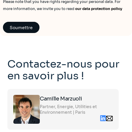
Please note that you have rights regarding your personal data. For
more information, we invite you to read
our data protection policy
Contactez-nous pour
en savoir plus !
Click
Camille Marzuoli
on
the
Partner, Energie, Utilities et
card
to
Environnement | Paris
see
Linkedin
Email
the
contact
full
camille.marzu
profile
partners.com