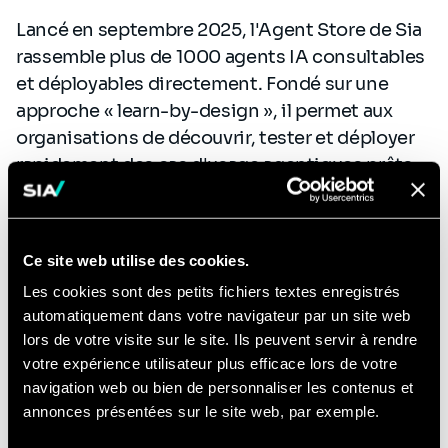
Lancé en septembre 2025, l'Agent Store de Sia
rassemble plus de 1000 agents IA consultables
et déployables directement. Fondé sur une
approche « learn-by-design », il permet aux
organisations de découvrir, tester et déployer
rapidement des cas d'usage agentiques prêts
pour la production dans divers secteurs comme
la finance, l'énergie, le secteur public, la santé
ou encore le retail, et pour toutes les fonctions
Ce site web utilise des cookies.
de l'entreprise.
Les cookies sont des petits fichiers textes enregistrés
automatiquement dans votre navigateur par un site web
Découvrez l'Agent Store
lors de votre visite sur le site. Ils peuvent servir à rendre
votre expérience utilisateur plus efficace lors de votre
navigation web ou bien de personnaliser les contenus et
Nos laboratoires R&D
annonces présentées sur le site web, par exemple.