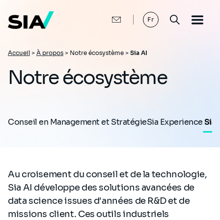
Aller
au
contenu
Fr
principal
Fil
Accueil
>
À propos
>
Notre écosystème >
Sia AI
d'Ariane
Notre écosystème
Conseil en Management et Stratégie
Sia Experience
Sia 
Au croisement du conseil et de la technologie,
Sia AI développe des solutions avancées de
data science issues d'années de R&D et de
missions client. Ces outils industriels