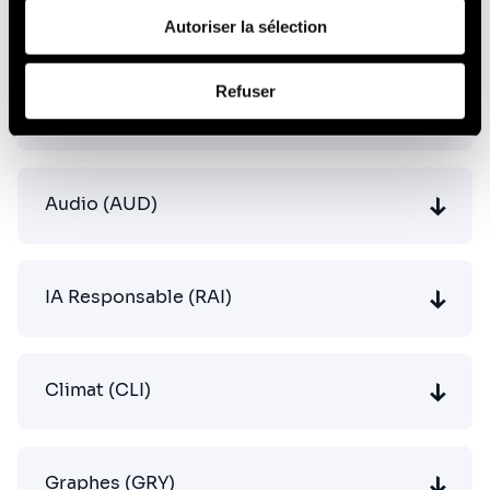
Vision par Ordinateur (CV)
de leurs services (cookies tiers).
Autoriser la sélection
Afin d’en savoir plus sur qui nous sommes, comment
Refuser
vous pouvez nous contacter et comment nous traitons
Langage (NLP)
les données personnelles, vous pouvez consulter notre
Politique de protection des données à caractère
personnel
.
Audio (AUD)
IA Responsable (RAI)
Climat (CLI)
Graphes (GRY)