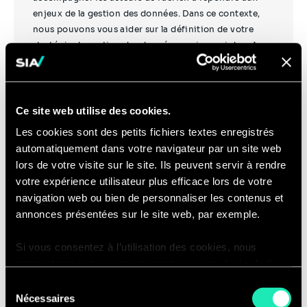
enjeux de la gestion des données. Dans ce contexte,
nous pouvons vous aider sur la définition de votre
stratégie de gestion des données, mais aussi dans la
mise en œuvre des chantiers identifiés.
Ce site web utilise des cookies.
Les cookies sont des petits fichiers textes enregistrés
automatiquement dans votre navigateur par un site web
Développement durable
lors de votre visite sur le site. Ils peuvent servir à rendre
votre expérience utilisateur plus efficace lors de votre
navigation web ou bien de personnaliser les contenus et
Sia Partners aide les compagnies aériennes et les
annonces présentées sur le site web, par exemple.
aéroports à relever le défi de la transition écologique
en les accompagnant dans la définition et le suivi de
Si vous consentez à l’utilisation des cookies, nous
projets qui leur permettent de concilier
enregistrons votre consentement pour une durée de 6
développement économique et responsabilité
mois, après laquelle nous vous demanderons de
environnementale et sociétale.
Sélection
consentir à cette utilisation à nouveau. Si vous ne
Nécessaires
du