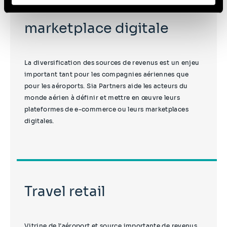
E-commerce et
les données personnelles, vous pouvez consulter notre
Politique de protection des données à caractère
marketplace digitale
personnel
.
La diversification des sources de revenus est un enjeu
important tant pour les compagnies aériennes que
pour les aéroports. Sia Partners aide les acteurs du
monde aérien à définir et mettre en œuvre leurs
plateformes de e-commerce ou leurs marketplaces
digitales.
Travel retail
Vitrine de l’aéroport et source importante de revenus,