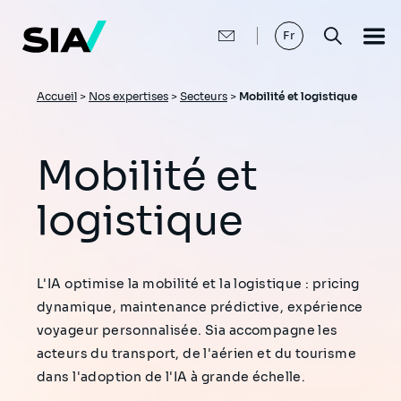
Aller
au
contenu
Fr
principal
Fil
Accueil
>
Nos expertises
>
Secteurs
>
Mobilité et logistique
d'Ariane
Mobilité et
logistique
L'IA optimise la mobilité et la logistique : pricing
dynamique, maintenance prédictive, expérience
voyageur personnalisée. Sia accompagne les
acteurs du transport, de l'aérien et du tourisme
dans l'adoption de l'IA à grande échelle.