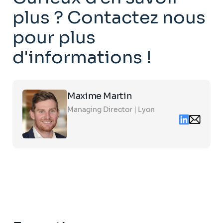
plus ? Contactez nous
pour plus
d'informations !
Click
Maxime Martin
on
the
Managing Director | Lyon
card
Linkedin
Email
to
contact
see
maxime.ma
the
partners.c
full
profile