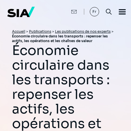
Aller
au
contenu
Fr
principal
Fil
Accueil
>
Publications
>
Les publications de nos experts
>
Économie circulaire dans les transports : repenser les
d'Ariane
actifs, les opérations et les chaînes de valeur
Économie
circulaire dans
les transports :
repenser les
actifs, les
opérations et