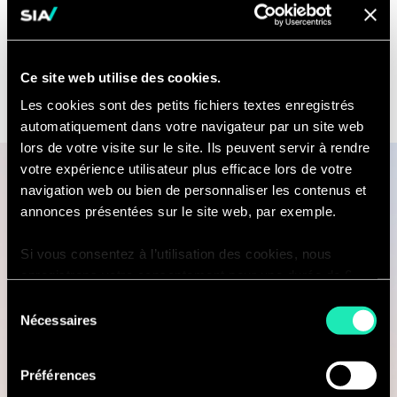
Cet écosystème interconnecté est essentiel
pour assurer l’efficacité des flux de matières
et la création de valeur.
Ce site web utilise des cookies.
Les cookies sont des petits fichiers textes enregistrés
automatiquement dans votre navigateur par un site web
lors de votre visite sur le site. Ils peuvent servir à rendre
votre expérience utilisateur plus efficace lors de votre
navigation web ou bien de personnaliser les contenus et
La réglementation comme moteur
annonces présentées sur le site web, par exemple.
clé
Si vous consentez à l’utilisation des cookies, nous
Les réglementations s’étendent
enregistrons votre consentement pour une durée de 6
désormais à l’ensemble du cycle de
mois, après laquelle nous vous demanderons de
Sélection
vie des actifs de transport,
consentir à cette utilisation à nouveau. Si vous ne
Nécessaires
du
accélérant l’adoption des principes
souhaitez pas consentir à cette utilisation, le site
consentement
circulaires. Des cadres tels que la loi
n’utilisera que les cookies nécessaires à son bon
Préférences
fonctionnement et ne personnalisera pas votre
AGEC, le règlement européen sur les