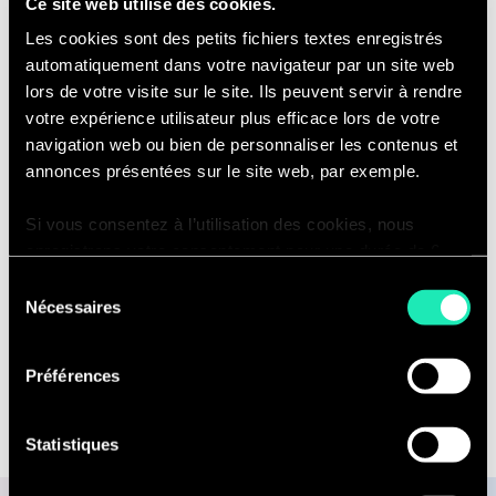
Ce site web utilise des cookies.
podcast Philippe Aghion, Prix Nobel
Les cookies sont des petits fichiers textes enregistrés
d'économie 2025.
automatiquement dans votre navigateur par un site web
lors de votre visite sur le site. Ils peuvent servir à rendre
votre expérience utilisateur plus efficace lors de votre
Écoutez les derniers
navigation web ou bien de personnaliser les contenus et
annonces présentées sur le site web, par exemple.
épisodes du podcast :
Si vous consentez à l’utilisation des cookies, nous
enregistrons votre consentement pour une durée de 6
mois, après laquelle nous vous demanderons de
Sélection
consentir à cette utilisation à nouveau. Si vous ne
Nécessaires
du
souhaitez pas consentir à cette utilisation, le site
consentement
n’utilisera que les cookies nécessaires à son bon
Préférences
fonctionnement et ne personnalisera pas votre
expérience en tant que visiteur du site.
Statistiques
Vous pouvez accéder à la liste complète des cookies
utilisés, leur finalité et leur durée de conservation via