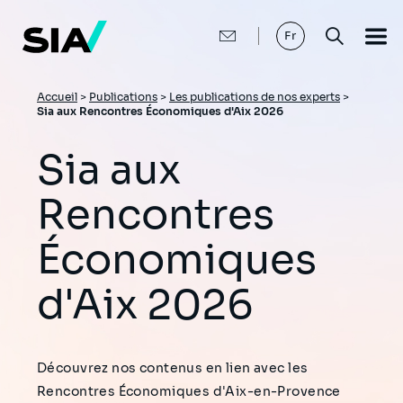
Aller
au
contenu
Fr
principal
Fil
Accueil
>
Publications
>
Les publications de nos experts
>
Sia aux Rencontres Économiques d'Aix 2026
d'Ariane
Sia aux
Rencontres
Économiques
d'Aix 2026
Découvrez nos contenus en lien avec les
Rencontres Économiques d'Aix-en-Provence