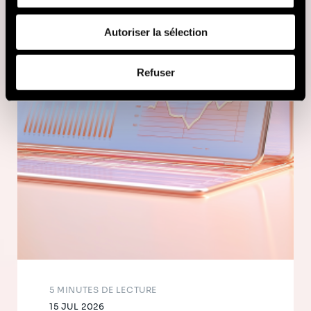
fournies ou qu'ils ont collectées lors de votre utilisation
de leurs services (cookies tiers).
Autoriser la sélection
Afin d’en savoir plus sur qui nous sommes, comment
Refuser
vous pouvez nous contacter et comment nous traitons
les données personnelles, vous pouvez consulter notre
Politique de protection des données à caractère
personnel
.
5 MINUTES DE LECTURE
15 JUL 2026