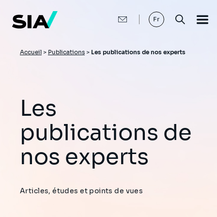
Aller
au
contenu
Fr
principal
Fil
Accueil
>
Publications
>
Les publications de nos experts
d'Ariane
Les
publications de
nos experts
Articles, études et points de vues