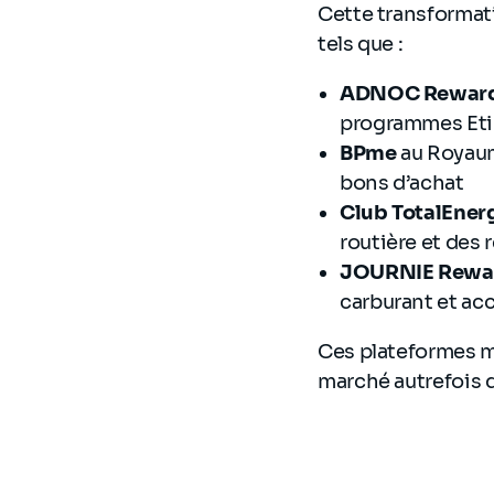
Cette transformati
tels que :
ADNOC Rewar
programmes Eti
BPme
au Royaum
bons d’achat
Club TotalEner
routière et des 
JOURNIE Rewa
carburant et acc
Ces plateformes m
marché autrefois 