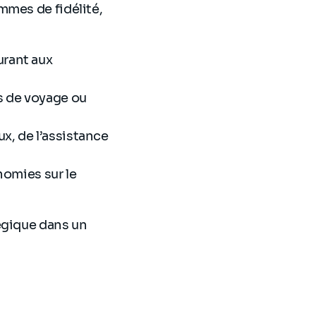
mmes de fidélité,
urant aux
s de voyage ou
x, de l’assistance
omies sur le
égique dans un