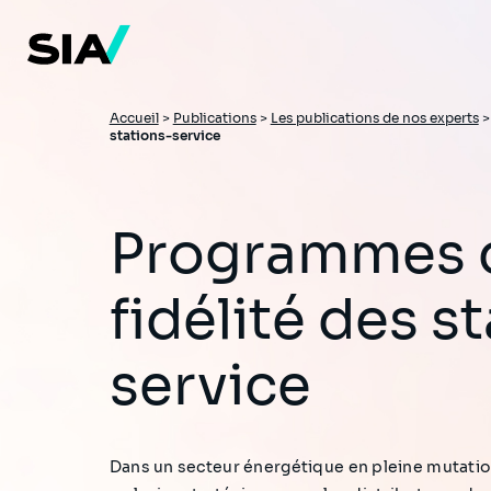
Aller
au
contenu
principal
Fil
Accueil
>
Publications
>
Les publications de nos experts
stations-service
d'Ariane
Programmes de
fidélité des s
service
Dans un secteur énergétique en pleine mutation,