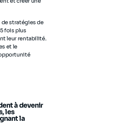
ent et créer une
 de stratégies de
5 fois plus
 leur rentabilité.
s et le
opportunité
dent à devenir
, les
gnant la