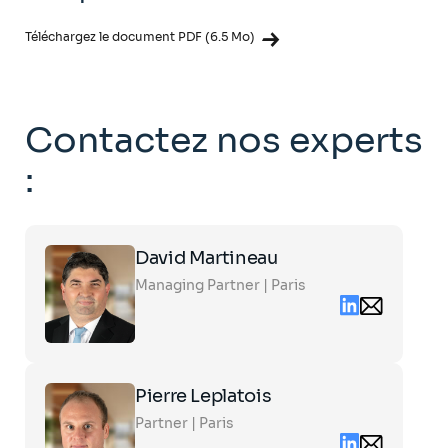
Téléchargez le document PDF (6.5 Mo)
Contactez nos experts
:
Click
David Martineau
on
the
Managing Partner | Paris
card
Linkedin
Email
to
contact
see
David.Martine
the
partners.Com
full
profile
Click
Pierre Leplatois
on
the
Partner | Paris
card
Linkedin
Email
to