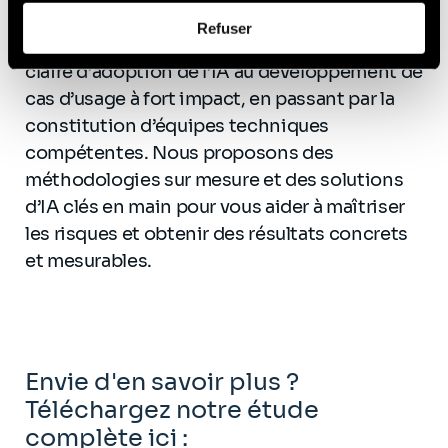
Afin d’en savoir plus sur qui nous sommes, comment
organisations à chaque étape de leur
Refuser
vous pouvez nous contacter et comment nous traitons
parcours IA : de la définition d’une stratégie
les données personnelles, vous pouvez consulter notre
claire d’adoption de l’IA au développement de
Politique de protection des données à caractère
cas d’usage à fort impact, en passant par la
personnel
.
constitution d’équipes techniques
compétentes. Nous proposons des
méthodologies sur mesure et des solutions
d’IA clés en main pour vous aider à maîtriser
les risques et obtenir des résultats concrets
et mesurables.
Envie d'en savoir plus ?
Téléchargez notre étude
complète ici :