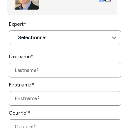
contact
see
pierre.leplato
the
partners.com
full
profile
Expert*
Lastname*
Firstname*
Courriel*