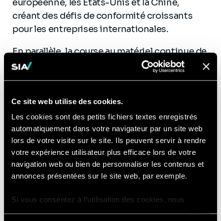
européenne, les États-Unis et la Chine,
créant des défis de conformité croissants
pour les entreprises internationales.
En parallèle, la course au matériel continue de
structurer le marché. Si NVIDIA conserve une
position dominante, l’écosystème se
diversifie avec l’émergence de puces
Ce site web utilise des cookies.
spécialisées et de solutions d’IA en
Les cookies sont des petits fichiers textes enregistrés
périphérie (edge computing), offrant de
automatiquement dans votre navigateur par un site web
nouvelles perspectives en matière de
lors de votre visite sur le site. Ils peuvent servir à rendre
performance et de souveraineté des
votre expérience utilisateur plus efficace lors de votre
données.
navigation web ou bien de personnaliser les contenus et
annonces présentées sur le site web, par exemple.
À plus long terme, la convergence entre
capacités multimodales et robotique promet
Si vous consentez à l’utilisation des cookies, nous
d’étendre l’automatisation au-delà du monde
enregistrons votre consentement pour une durée de 6
numérique, notamment dans l’industrie, la