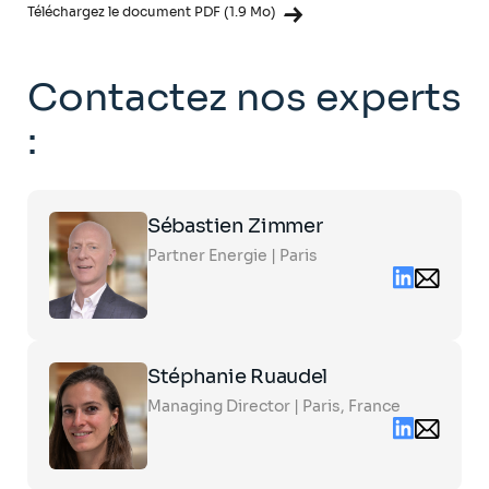
Téléchargez le document PDF (1.9 Mo)
Contactez nos experts
:
Click
Sébastien Zimmer
on
the
Partner Energie | Paris
card
Linkedin
Email
to
contact
see
sebastien.
the
partner.co
full
profile
Click
Stéphanie Ruaudel
on
the
Managing Director | Paris, France
card
Linkedin
Email
to
contact
see
stephanie.
the
partners.c
full
profile