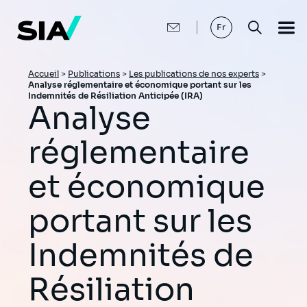
Aller
au
contenu
Fr
principal
Fil
Accueil
>
Publications
>
Les publications de nos experts
>
Analyse réglementaire et économique portant sur les
d'Ariane
Indemnités de Résiliation Anticipée (IRA)
Analyse
réglementaire
et économique
portant sur les
Indemnités de
Résiliation