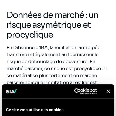
Données de marché : un
risque asymétrique et
procyclique
En l’absence d’IRA, la résiliation anticipée
transfère intégralement au fournisseur le
risque de débouclage de couverture. En
marché baissier, ce risque est procyclique : il
se matérialise plus fortement en marché
baissier, lorsque l’incitation à résilier est
maximale. Le fournisseur, ayant couvert sa
position à terme, supporte alors un coût de
débouclage de ses positions
Ce site web utilise des cookies.
potentiellement significatif.