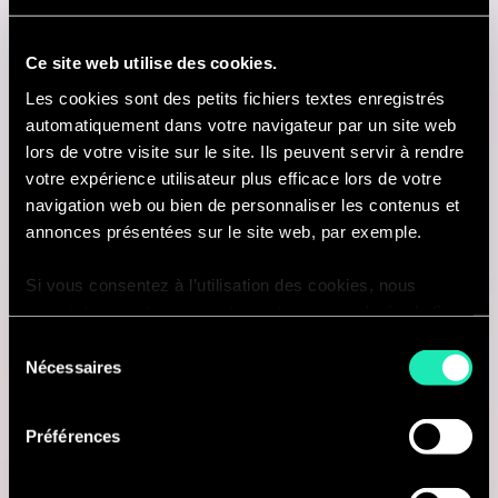
Paris, France
Ce site web utilise des cookies.
Je suis intéressé(e)
Les cookies sont des petits fichiers textes enregistrés
automatiquement dans votre navigateur par un site web
lors de votre visite sur le site. Ils peuvent servir à rendre
votre expérience utilisateur plus efficace lors de votre
Consulting
navigation web ou bien de personnaliser les contenus et
annonces présentées sur le site web, par exemple.
HR & CHANGE MANAGEMENT
Si vous consentez à l’utilisation des cookies, nous
Consultant - HR & Transformation
enregistrons votre consentement pour une durée de 6
mois, après laquelle nous vous demanderons de
Sélection
Paris, France
consentir à cette utilisation à nouveau. Si vous ne
Nécessaires
du
souhaitez pas consentir à cette utilisation, le site
consentement
Je suis intéressé(e)
n’utilisera que les cookies nécessaires à son bon
Préférences
fonctionnement et ne personnalisera pas votre
expérience en tant que visiteur du site.