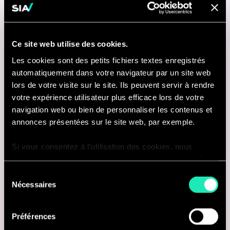
Energy, Transport & Manufacturing
Paris, France
Ce site web utilise des cookies.
Je suis intéressé(e)
Les cookies sont des petits fichiers textes enregistrés
automatiquement dans votre navigateur par un site web
lors de votre visite sur le site. Ils peuvent servir à rendre
votre expérience utilisateur plus efficace lors de votre
navigation web ou bien de personnaliser les contenus et
Consulting
annonces présentées sur le site web, par exemple.
LUXURY, LIFESTYLE & FMCG
Si vous consentez à l’utilisation des cookies, nous
enregistrons votre consentement pour une durée de 6
Senior Consultant – Consumer
mois, après laquelle nous vous demanderons de
Sélection
consentir à cette utilisation à nouveau. Si vous ne
Goods, Retail & Luxury
Nécessaires
du
souhaitez pas consentir à cette utilisation, le site
consentement
Paris, France
n’utilisera que les cookies nécessaires à son bon
Préférences
fonctionnement et ne personnalisera pas votre
Je suis intéressé(e)