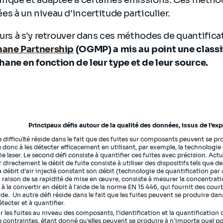
s à un niveau d'incertitude particulier.
eurs à s'y retrouver dans ces méthodes de quantific
hane Partnership
(OGMP) a mis au point une classi
ane en fonction de leur type et de leur source.
Principaux défis autour de la qualité des données, issus de l'exp
e difficulté réside dans le fait que des fuites sur composants peuvent se pr
e donc à les détecter efficacement en utilisant, par exemple, la technologie
e laser. Le second défi consiste à quantifier ces fuites avec précision. A
r directement le débit de fuite consiste à utiliser des dispositifs tels que d
 débit d’air injecté constant son débit (technologie de quantification par «
 raison de sa rapidité de mise en œuvre, consiste à mesurer la concentr
t à la convertir en débit à l'aide de la norme EN 15 446, qui fournit des cou
de. ​ Un autre défi réside dans le fait que les fuites peuvent se produire da
détecter et à quantifier.
es fuites au niveau des composants, l'identification et la quantification 
e contraintes, étant donné qu'elles peuvent se produire à n'importe quel p