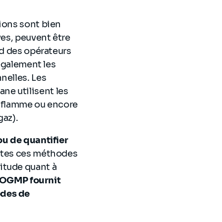
sions sont bien
ves, peuvent être
nd des opérateurs
 également les
nelles. Les
ne utilisent les
e flamme ou encore
gaz).
ou de quantifier
outes ces méthodes
itude quant à
'OGMP fournit
odes de