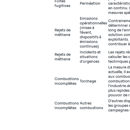
Fuites
Perméation
caractéristi
fugitives
en continu. 
mesures spéc
Emissions
Contrairemen
opérationnelles
déterminer a
(mises à
Rejets de
long de l'an
l'évent,
méthane
solution con
dispositifs à
exploitants.
émissions
contribuer à
continues)
Incidents et
Les rejets r
Rejets de
situations
calculer les
méthane
d'urgences
techniques p
La mesure di
actuelle, il
aux combusti
Combustions
Torchage
combustion s
incomplètes
l'industrie 
plus rapides
pouvoir de 
D'autres di
Combustions
Autres
les groupes 
incomplètes
combustions
campagnes s