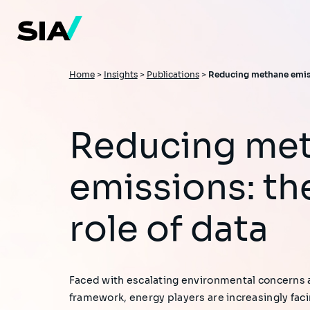
Skip
to
main
content
Breadcrumb
Home
>
Insights
>
Publications
>
Reducing methane emissi
Reducing methane
emissions: th
role of data
Faced with escalating environmental concerns a
framework, energy players are increasingly faci