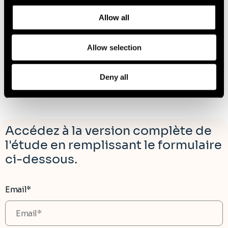
experts.
and how we process personal data in our
Privacy Policy
.
Allow all
Click
Pierre Artaud
on
Allow selection
the
Partner, Public Sector | Paris
card
Linkedin
Email
to
contact
see
pierre.art
the
Deny all
partners.c
full
profile
Accédez à la version complète de
l'étude en remplissant le formulaire
ci-dessous.
Email*