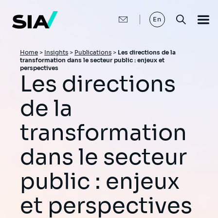
Skip
to
main
En
content
Breadcrumb
Home
>
Insights
>
Publications
>
Les directions de la
transformation dans le secteur public : enjeux et
perspectives
Les directions
de la
transformation
dans le secteur
public : enjeux
et perspectives