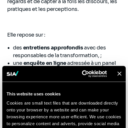
regards et de capter à la fois les discours, les
pratiques et les perceptions.
Elle repose sur :
des
entretiens approfondis
avec des
responsables de la transformation, ;
une
enquête en ligne
adressée à un panel
d’acteurs publics et parapublics disposant
d’équipes ou de fonctions dédiées à la
transformation.
This website uses cookies
Cookies are small text files that are downloaded directly
onto your browser by a website and can make your
Cette approche a permis d’explorer :
browsing experience more user-efficient. We use cookies
to personalize content and adverts, provide social media
les
motivations initiales
ayant conduit à la