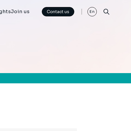
ights
Join us
Contact us
En