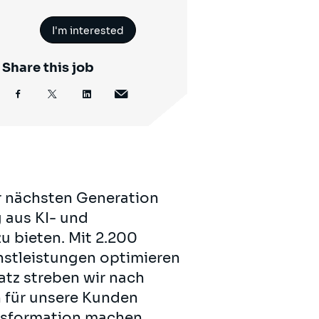
I'm interested
Share this job
r nächsten Generation
g aus KI- und
 bieten. Mit 2.200
enstleistungen optimieren
tz streben wir nach
 für unsere Kunden
ansformation machen.