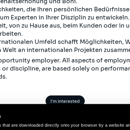
 Gehaltserhöhung und Boni.
chkeiten, die Ihren persönlichen Bedürfniss
um Experten in Ihrer Disziplin zu entwickeln.
it, von zu Hause aus, beim Kunden oder in 
rbeiten.
ernationalen Umfeld schafft Möglichkeiten, W
n Welt an internationalen Projekten zusamm
opportunity employer. All aspects of employm
 or discipline, are based solely on perform
ds.
I'm interested
s
es that are downloaded directly onto your browser by a website a