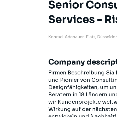
Senior Consu
Services - R
Konrad-Adenauer-Platz, Düsseldor
Company descrip
Firmen Beschreibung Sia 
und Pionier von Consultin
Designfähigkeiten, um un
Beratern in 18 Ländern un
wir Kundenprojekte weltw
Wirkung auf der nächsten
entwickeln und Nachhalti