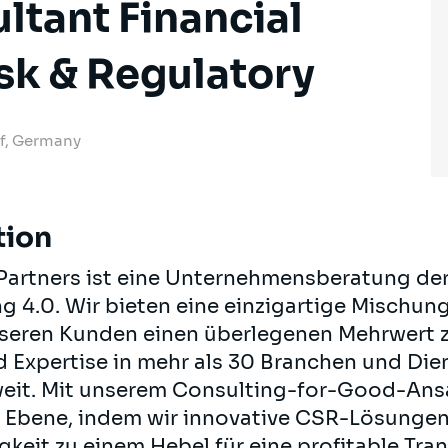
ltant Financial
isk & Regulatory
f, Germany
tion
Partners ist eine Unternehmensberatung de
g 4.0. Wir bieten eine einzigartige Mischun
seren Kunden einen überlegenen Mehrwert zu
d Expertise in mehr als 30 Branchen und Di
eit. Mit unserem Consulting-for-Good-Ansa
 Ebene, indem wir innovative CSR-Lösungen
gkeit zu einem Hebel für eine profitable Tr