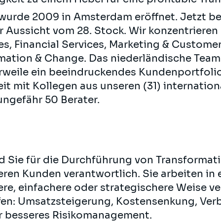
wurde 2009 in Amsterdam eröffnet. Jetzt be
 Aussicht vom 28. Stock. Wir konzentrieren
ies, Financial Services, Marketing & Custome
mation & Change. Das niederländische Team e
weile ein beeindruckendes Kundenportfolio
 mit Kollegen aus unseren (31) internationa
ungefähr 50 Berater.
nd Sie für die Durchführung von Transformat
eren Kunden verantwortlich. Sie arbeiten in e
tere, einfachere oder strategischere Weise v
ffen: Umsatzsteigerung, Kostensenkung, Ver
r besseres Risikomanagement.