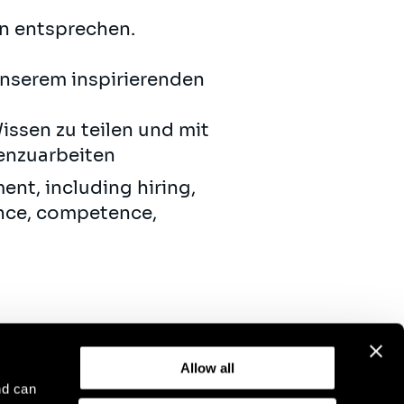
en entsprechen.
unserem inspirierenden
issen zu teilen und mit
enzuarbeiten
ent, including hiring,
ance, competence,
Allow all
nd can