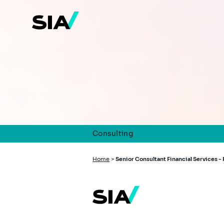
Skip
to
main
content
Consulting
Breadcrumb
Home
>
Senior Consultant Financial Services -