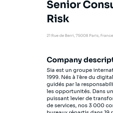
Senior Consu
Risk
21 Rue de Berri, 75008 Paris, Franc
Company descrip
Sia est un groupe intern
1999. Nés à l'ère du digit
guidés par la responsabili
les opportunités. Dans u
puissant levier de transf
de services, nos 3 000 c
bureaux répartis dans 19 