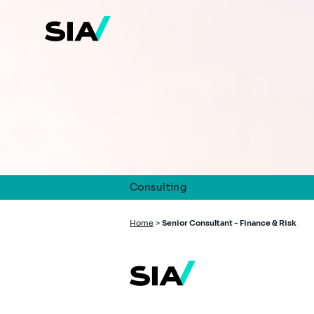
Skip
to
main
content
Consulting
Breadcrumb
Home
>
Senior Consultant - Finance & Risk