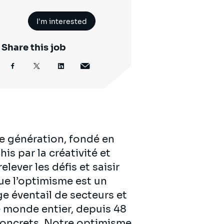
I'm interested
Share this job
e génération, fondé en
is par la créativité et
lever les défis et saisir
ue l’optimisme est un
ge éventail de secteurs et
 monde entier, depuis 48
 concrets. Notre optimisme