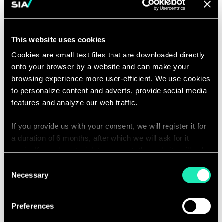
tra business, IT, Data Office,
Compliance e funzioni operative
Raccolta e definizione dei requisiti
This website uses cookies
tramite interviste, workshop e analisi
Cookies are small text files that are downloaded directly
documentale
onto your browser by a website and can make your
Conoscenza dei principali domini di
browsing experience more user-efficient. We use cookies
Data Management (ad es: Data
to personalize content and adverts, provide social media
Quality, Lineage, Integration,…)
features and analyze our web traffic.
Conoscenza dei principali strumenti
(ad es: Purview, Collibra, Databricks)
If you provide us with your consent, we will register it for
a duration of 6 months, after which we will ask for it
Avrà inoltre l’opportunità di
again. If you do not wish to consent, the website will only
contribuire attivamente alla crescita e
use the necessary cookies and will not offer a
Consent
allo sviluppo della Practice
personalized browsing experience.
Necessary
Selection
(workshops, pubblicazioni, analisi di
You can access the complete list of the cookies used,
mercato, partecipazione ai seminari).
Preferences
their purpose, and their retainment period via our
declaration relating to cookies.