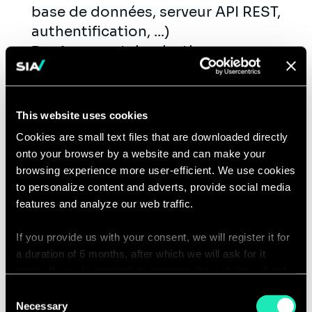
base de données, serveur API REST,
authentification, ...)
Docker
: containerisation
d'applications pour le
développement local et pour la
production
This website uses cookies
Intégration continue
: gestion de
Cookies are small text files that are downloaded directly
l'intégration continue de logiciels
onto your browser by a website and can make your
(rédaction de tests, build
browsing experience more user-efficient. We use cookies
d’artefacts, …)
to personalize content and adverts, provide social media
features and analyze our web traffic.
If you provide us with your consent, we will register it for
Qualifications
a duration of 6 months, after which we will ask for it
Vous avez une formation en École
again. If you do not wish to consent, the website will only
use the necessary cookies and will not offer a
d'Ingénieur ou une
formation de haut
Consent
personalized browsing experience.
Necessary
Selection
niveau dans le domaine des