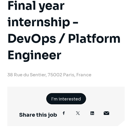
Final year
internship -
DevOps / Platform
Engineer
38 Rue du Sentier, 75002 Paris, France
I'm interested
Share this job