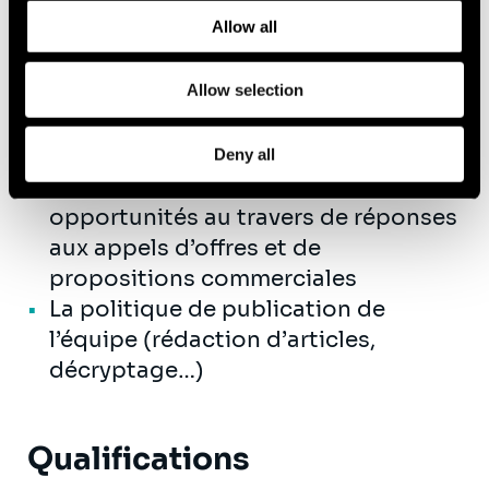
and how we process personal data in our
Privacy Policy
.
Allow all
Le développement et le
renforcement de nos offres au
Allow selection
travers de formations, de groupes
de travail, de diffusion de supports
internes et externes...
Deny all
Le développement de nouvelles
opportunités au travers de réponses
aux appels d’offres et de
propositions commerciales
La politique de publication de
l’équipe (rédaction d’articles,
décryptage…)
Qualifications