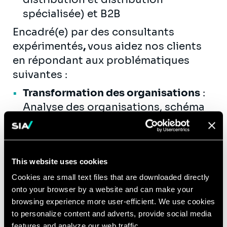
spécialisée) et B2B
Encadré(e) par des consultants
expérimentés
,
vous aidez nos clients
en répondant aux problématiques
suivantes :
Transformation des organisations
:
Analyse des organisations, schéma
directeur métier, refonte des
processus - méthodes - outils
Réglementaire, gouvernance …
:
This website uses cookies
Adaptation à un nouveau cadre
réglementaire (ex. libéralisation,
Cookies are small text files that are downloaded directly
onto your browser by a website and can make your
régulation), gestion des risques et
browsing experience more user-efficient. We use cookies
contrôle interne
to personalize content and adverts, provide social media
Accompagnement des projets
:
features and analyze our web traffic.