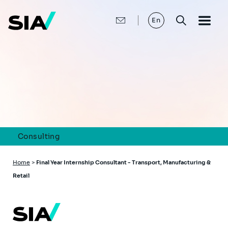
Skip
to
main
En
content
Consulting
Breadcrumb
Home
>
Final Year Internship Consultant - Transport, Manufacturing &
Retail