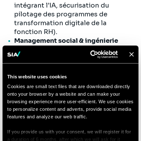
intégrant l’IA, sécurisation du
pilotage des programmes de
transformation digitale de la
fonction RH).
Management social & ingénierie
sociale :
œuvrer à la définition d’une
stratégie sociale cohérente, durable
et alignée sur la trajectoire de
transformation de chaque
This website uses cookies
entreprise.
Cookies are small text files that are downloaded directly
Accompagnement humain des
onto your browser by a website and can make your
transformations :
analyser les
browsing experience more user-efficient. We use cookies
to personalize content and adverts, provide social media
niveaux de rupture pour définir et
features and analyze our web traffic.
mettre en œuvre une stratégie de
change (formation, communication,
If you provide us with your consent, we will register it for
animation de communautés)
a duration of 6 months, after which we will ask for it