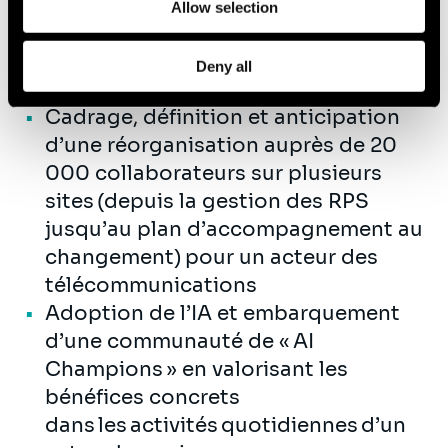
Déploiement du nouveau système
Allow selection
d’évaluation des postes à l’échelle
mondiale (130 pays) pour un leader
Deny all
multi-énergies
Cadrage, définition et anticipation
d’une réorganisation auprès de 20
000 collaborateurs sur plusieurs
sites (depuis la gestion des RPS
jusqu’au plan d’accompagnement au
changement) pour un acteur des
télécommunications
Adoption de l’IA et embarquement
d’une communauté de « AI
Champions » en valorisant les
bénéfices concrets
dans les activités quotidiennes d’un