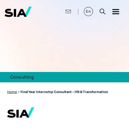
Skip
to
main
En
content
Consulting
Breadcrumb
Home
>
Final Year Internship Consultant - HR & Transformation