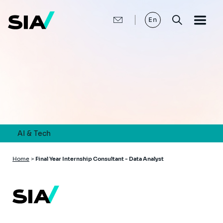
Skip
to
main
En
content
AI & Tech
Breadcrumb
Home
>
Final Year Internship Consultant - Data Analyst