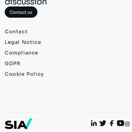
discussion
Contact us
Contact
Legal Notice
Compliance
GDPR
Cookie Policy
Linkedin
Twitter
Faceboo
Yout