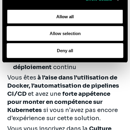
services d’
au moins une plateforme
Learn more about who we are, how you can contact us,
de services Cloud
(GCP, AWS, Azure)
and how we process personal data in our
Privacy Policy
.
Allow all
C’est un plus si vous êtes
familier(ère) avec des outils de
Infrastructure-as-Code tels que
Allow selection
Terraform
Vous êtes familier(ère) avec des
Deny all
techniques et outils d’
intégration
et
déploiement
continu
Vous êtes
à l'aise dans l'utilisation de
Docker, l'automatisation de pipelines
CI/CD
et avez une
forte appétence
pour monter en compétence sur
Kubernetes
si vous n’avez pas encore
d’expérience sur cette solution.
Vous vous inscrivez dans la
Culture