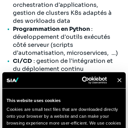
orchestration d'applications,
gestion de clusters K8s adaptés à
des workloads data
Programmation en Python
:
développement d'outils exécutés
côté serveur (scripts
d’automatisation, microservices, ...)
CI/CD
: gestion de l'intégration et
du déploiement continu
d’applications à composante data
Qualifications
This website uses cookies
Cookies are small text files that are downloaded directly
Vous avez une formation en École
onto your browser by a website and can make your
d'Ingénieur ou une
formation de haut
browsing experience more user-efficient. We use cookies
niveau dans le domaine des