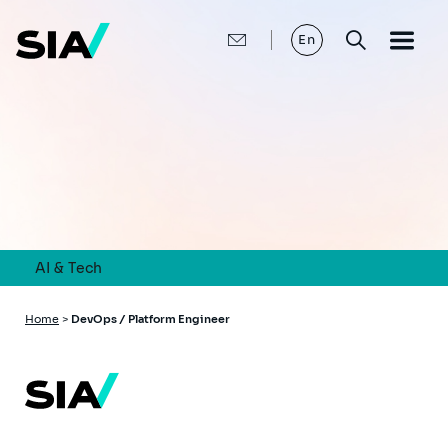
Skip
to
main
En
content
AI & Tech
Breadcrumb
Home
>
DevOps / Platform Engineer