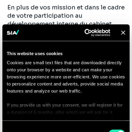
En plus de vos mission et dans le cadre
de votre participation au
développement interne du cabinet,
vous :
Innovez au sein de notre Sia
CyberLab, où vous travaillez sur
This website uses cookies
l’élaboration de nouvelles offres et
Cookies are small text files that are downloaded directly
solutions SaaS autour de
onto your browser by a website and can make your
technologies avancées et
browsing experience more user-efficient. We use cookies
capitalisant sur notre savoir-faire
to personalize content and adverts, provide social media
features and analyze our web traffic.
unique en IA. Vous réalisez
également des benchmarks et PoC
If you provide us with your consent, we will register it for
de solutions Cyber du marché, tout
a duration of 6 months, after which we will ask for it
en participant à la veille active sur
again. If you do not wish to consent, the website will only
l’actualité Cyber.
use the necessary cookies and will not offer a
Consent