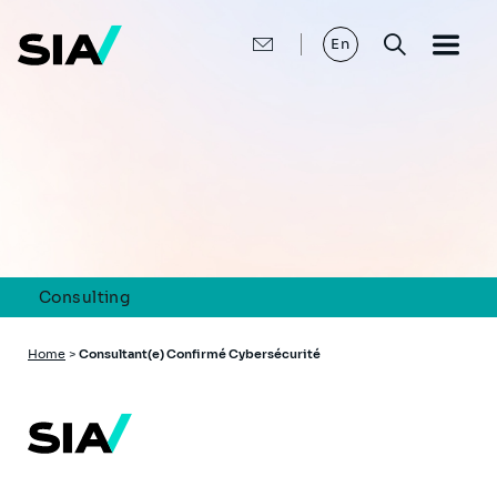
Skip
to
main
En
content
Consulting
Breadcrumb
Home
>
Consultant(e) Confirmé Cybersécurité