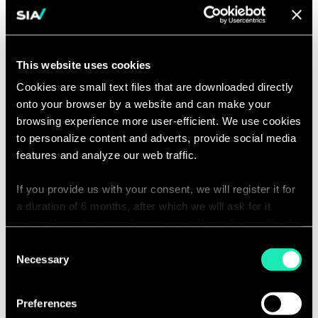
fonction RH).
Management social & ingénierie
sociale :
œuvrer à la définition d’une
This website uses cookies
stratégie sociale cohérente, durable
Cookies are small text files that are downloaded directly
et alignée sur la trajectoire de
onto your browser by a website and can make your
transformation de chaque
browsing experience more user-efficient. We use cookies
entreprise.
to personalize content and adverts, provide social media
Accompagnement humain des
features and analyze our web traffic.
transformations :
analyser les
niveaux de rupture pour définir et
If you provide us with your consent, we will register it for
a duration of 6 months, after which we will ask for it
mettre en œuvre une stratégie de
again. If you do not wish to consent, the website will only
change (formation, communication,
use the necessary cookies and will not offer a
Consent
animation de communautés)
personalized browsing experience.
Necessary
Selection
Learning & Development :
élaborer
une stratégie de formation de bout
You can access the complete list of the cookies used,
Preferences
en bout, œuvrer à une culture
their purpose, and their retainment period via our