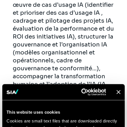
œuvre de cas d’usage IA (identifier
et prioriser des cas d’usage IA ,
cadrage et pilotage des projets IA,
évaluation de la performance et du
ROI des initiatives IA), structurer la
gouvernance et l’organisation IA
(modèles organisationnel et
opérationnels, cadre de
gouvernance te conformité…),
accompagner la transformation
humaine et l’adoption de l’IA (IA
responsable et centrée sur
l’humain).
Data Advisory :
définir la stratégie
This website uses cookies
data, contribuer à la valorisation des
Cookies are small text files that are downloaded directly
cas d'usage data, mettre en place la