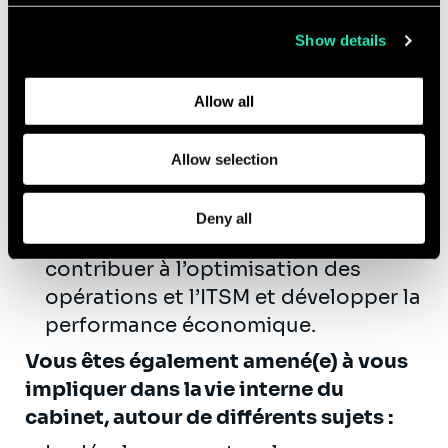
collected from your use of their services.
définir et mettre en œuvre les
Show details
moyens pour améliorer la
Learn more about who we are, how you can contact us,
performance opérationnelle (AI for
and how we process personal data in our
Privacy Policy
.
Dev, AI for Ops, DevSecOps…),
Allow all
définir l’architecture et piloter
l’innovation technologique,
Allow selection
accompagner les transformations
cloud et plateformes (stratégie
Deny all
cloud et IA, FInOps et GreenOps…),
contribuer à l’optimisation des
opérations et l’ITSM et développer la
performance économique.
Vous êtes également amené(e) à vous
impliquer dans la vie interne du
cabinet, autour de différents sujets :