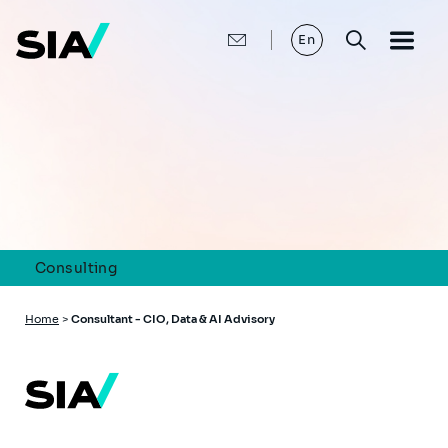
Skip
to
main
En
content
Consulting
Breadcrumb
Home
>
Consultant - CIO, Data & AI Advisory