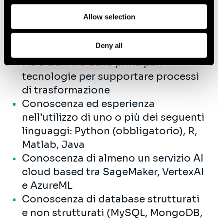
STEM
Allow selection
prima esperienza in ruoli e/o
funzioni di data science e AI
Deny all
Conoscenza dei principali algoritmi
ML e GenAI e delle principali
tecnologie per supportare processi
di trasformazione
Conoscenza ed esperienza
nell’utilizzo di uno o più dei seguenti
linguaggi: Python (obbligatorio), R,
Matlab, Java
Conoscenza di almeno un servizio AI
cloud based tra SageMaker, VertexAI
e AzureML
Conoscenza di database strutturati
e non strutturati (MySQL, MongoDB,