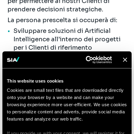
per permettere ai nostri Clienti di
prendere decisioni strategiche.
La persona prescelta si occuperà di:
Sviluppare soluzioni di Artificial
Intelligence all’interno dei progetti
per i Clienti di riferimento
Comprendere le principali
tecnologie a supporto dei progetti
di trasformazione digitale
Guidare i Clienti nella comprensione
This website uses cookies
dei rischi/opportunità dei progetti
Cookies are small text files that are downloaded directly
di trasformazione, identificando gli
onto your browser by a website and can make your
browsing experience more user-efficient. We use cookies
strumenti più adatti per disegnare
to personalize content and adverts, provide social media
architetture target
features and analyze our web traffic.
Utilizzare la propria esperienza
tecnica in realtà
If you provide us with your consent, we will register it for