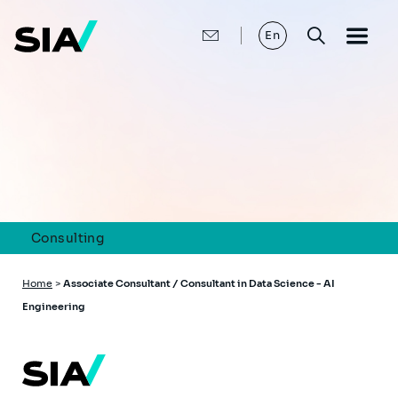
Skip
to
main
En
content
Consulting
Breadcrumb
Home
>
Associate Consultant / Consultant in Data Science - AI
Engineering