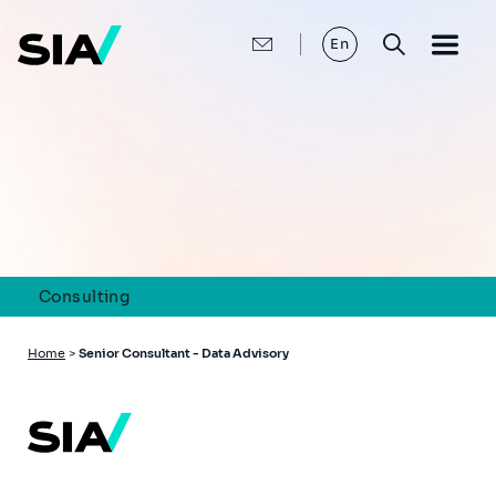
Skip
to
main
En
content
Consulting
Breadcrumb
Home
>
Senior Consultant - Data Advisory