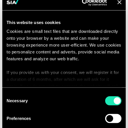
trasformazione digitale
Guidare i clienti nella comprensione
dei rischi/opportunità dei progetti
This website uses cookies
di trasformazione, identificando gli
Cookies are small text files that are downloaded directly
strumenti più adatti per disegnare
onto your browser by a website and can make your
architetture target
browsing experience more user-efficient. We use cookies
to personalize content and adverts, provide social media
Utilizzare la propria esperienza
features and analyze our web traffic.
tecnica in realtà
cliente/consulenziali per contribuire
If you provide us with your consent, we will register it for
alla generazione di insight di
a duration of 6 months, after which we will ask for it
business utili per il decision-making
again. If you do not wish to consent, the website will only
use the necessary cookies and will not offer a
Oltre alle progettualità, alla risorsa
Consent
personalized browsing experience.
Necessary
Selection
inserita sarà richiesto un
contributo sulle attività di ricerca e di
You can access the complete list of the cookies used,
Preferences
sviluppo interne, l’ideazione di nuove
their purpose, and their retainment period via our
soluzioni, casi d'uso ed attività di
declaration relating to cookies.