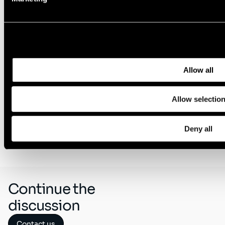
Tous les aspects de l’emploi, tels que
le recrutement, les promotions, la
rémunération, ou les sanctions sont
basés uniquement sur les
performances, les compétences, et le
Allow all
comportement des employés ou les
besoins de l’entreprise.
Allow selectio
Deny all
I'm interested
Continue the
discussion
Contact us