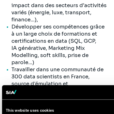
impact dans des secteurs d’activités
variés (énergie, luxe, transport,
finance…),
Développer ses compétences grâce
à un large choix de formations et
certifications en data (SQL, GCP,
IA générative, Marketing Mix
Modelling, soft skills, prise de
parole…)
Travailler dans une communauté de
300 data scientists en France,
source d'émulation et
d'apprentissage continu.
Évoluer dans un environnement
stimulant, entre projets R&D à forte
This website uses cookies
valeur ajoutée et partages