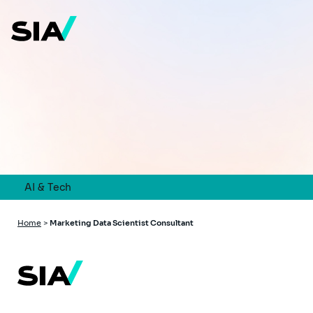
Skip
to
main
content
AI & Tech
Breadcrumb
Home
>
Marketing Data Scientist Consultant