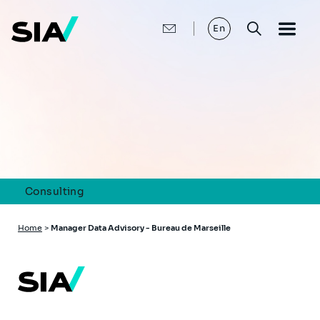
Skip
to
main
En
content
Consulting
Breadcrumb
Home
>
Manager Data Advisory - Bureau de Marseille