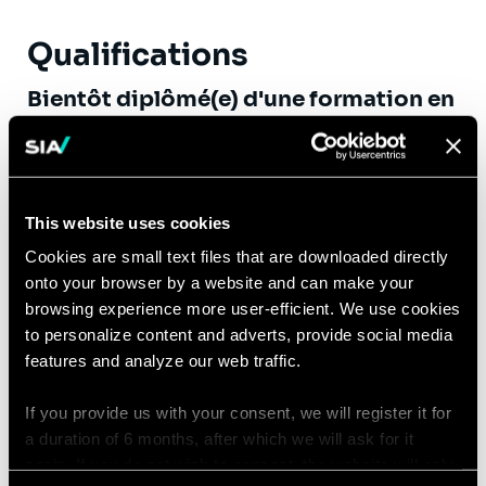
Qualifications
Bientôt diplômé(e) d'une formation en
école d'Ingénieur
ou d'une
formation
de haut niveau dans le domaine de la
recherche opérationnelle, du
traitement de l'information, de
This website uses cookies
l'ingénierie statistique et de
Cookies are small text files that are downloaded directly
l'économétrie,
vous justifiez
onto your browser by a website and can make your
idéalement d'une première expérience
browsing experience more user-efficient. We use cookies
to personalize content and adverts, provide social media
en Optimisation, Big Data ou Data
features and analyze our web traffic.
Science.
Vous avez un excellent niveau en
If you provide us with your consent, we will register it for
mathématiques appliquées ou en
a duration of 6 months, after which we will ask for it
again. If you do not wish to consent, the website will only
statistiques et analyse quantitative