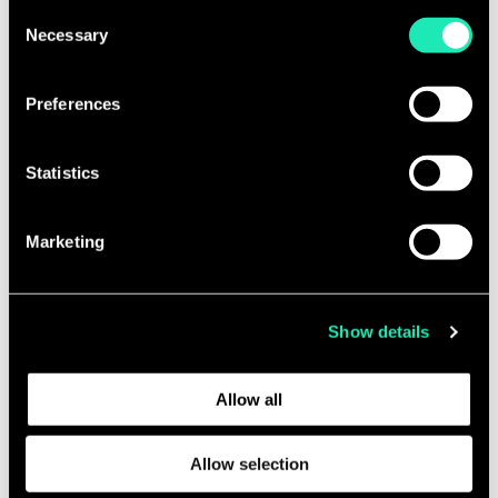
use the necessary cookies and will not offer a
Consent
avec une forte appétence pour la
personalized browsing experience.
Necessary
Selection
Recherche Opérationnelle
(connaissances théoriques et
You can access the complete list of the cookies used,
Preferences
pratiques, intuition, facilité à
their purpose, and their retainment period via our
comprendre des modèles et les
declaration relating to cookies.
appliquer).
Statistics
With your consent, we also share information about your
Vous maîtrisez la
programmation en
use of our site with our social media, advertising and
Python
et le versioning de code, et/ou
Marketing
analytics partners who may combine it with other
possédez des bases solides dans des
information that you’ve provided to them or that they’ve
collected from your use of their services.
langages de script (Julia, Perl, JS,
Show details
bash) ou compilés (C++, Java) et/ou
Learn more about who we are, how you can contact us,
avez une expérience dans les
and how we process personal data in our
Privacy Policy
.
environnements UNIX/LINUX.
Allow all
Vous connaissez des
solveurs
Allow selection
d’optimisation
et en avez déjà