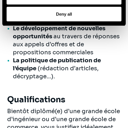
travers de formations, de groupes
de travail, de diffusion de support
Deny all
internes et externes,
Le développement de nouvelles
opportunités
au travers de réponses
aux appels d’offres et de
propositions commerciales
La politique de publication de
l’équipe
(rédaction d’articles,
décryptage…).
Qualifications
Bientôt diplômé(e) d’une grande école
d’ingénieur ou d’une grande école de
commerce, vous justifiez idéalement