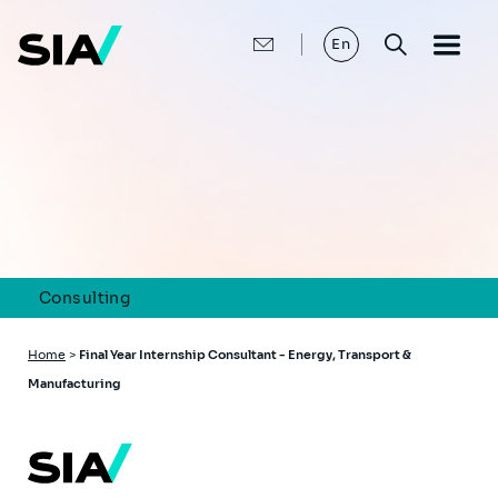
Skip
to
main
En
content
Consulting
Breadcrumb
Home
>
Final Year Internship Consultant - Energy, Transport &
Manufacturing