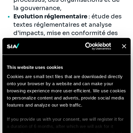
la gouvernance,
Evolution réglementaire
: étude des
textes réglementaires et analyse
d’impacts, mise en conformité des
organisations et des processus,
Gestion de projets
: cadrage,
assistance à maitrise d’ouvrage,
pilotage de projet (PMO),
This website uses cookies
accompagnement au changement,
Cookies are small text files that are downloaded directly
Marketing et relation client
: études
onto your browser by a website and can make your
de marché, segmentation client,
browsing experience more user-efficient. We use cookies
to personalize content and adverts, provide social media
conception d’offres et de services
features and analyze our web traffic.
(marketing mix, business plan…),
CRM et connaissance client,
If you provide us with your consent, we will register it for
stratégie digitale et multicanale,
a duration of 6 months, after which we will ask for it
Stratégies de croissance et de