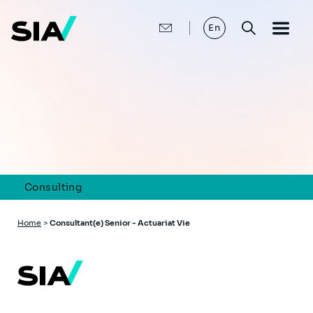
Skip
to
main
En
content
Consulting
Breadcrumb
Home
>
Consultant(e) Senior - Actuariat Vie