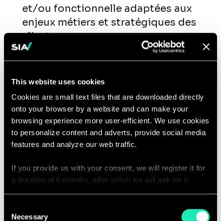
et/ou fonctionnelle adaptées aux
enjeux métiers et stratégiques des
clients.
Réaliser
des benchmarks et études
de solutions (outils d’intégration,
plateformes cloud, catalogues de
This website uses cookies
données, gouvernance, etc.).
Cookies are small text files that are downloaded directly
Accompagner
à la mise en œuvre :
onto your browser by a website and can make your
cadrage technique, choix des
browsing experience more user-efficient. We use cookies
technologies, recommandations sur
to personalize content and adverts, provide social media
features and analyze our web traffic.
les patterns d’architecture et
bonnes pratiques.
If you provide us with your consent, we will register it for
Vous êtes également amené(e) à vous
a duration of 6 months, after which we will ask for it
impliquer dans la vie interne du
again. If you do not wish to consent, the website will only
use the necessary cookies and will not offer a
cabinet, autour de différents sujets :
Consent
personalized browsing experience.
Necessary
Selection