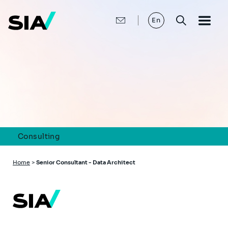
Skip
to
main
En
content
Consulting
Breadcrumb
Home
>
Senior Consultant - Data Architect