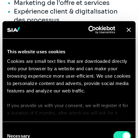
Marketing de l’offre et services
Expérience client & digitalisation
des processus
Transformation des organisations et
évolution des métiers et des
compétences
This website uses cookies
Gestion de projets transverses
Cookies are small text files that are downloaded directly
Innovation digitale et objets
onto your browser by a website and can make your
connectés
browsing experience more user-efficient. We use cookies
Vous serez également amené(e) à vous
to personalize content and adverts, provide social media
impliquer dans la vie interne du
features and analyze our web traffic.
cabinet, autour de différents sujets :
If you provide us with your consent, we will register it for
Le développement et le
a duration of 6 months, after which we will ask for it
renforcement de nos offres au
again. If you do not wish to consent, the website will only
travers de formations, de groupes
use the necessary cookies and will not offer a
Consent
personalized browsing experience.
Necessary
de travail…
Selection