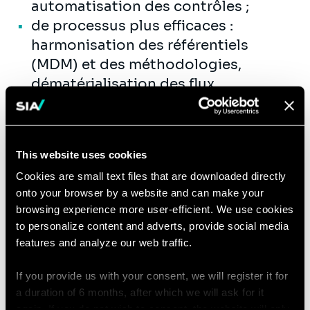
automatisation des contrôles ;
de processus plus efficaces :
harmonisation des référentiels
(MDM) et des méthodologies,
dématérialisation des flux,
robotisation (RPA) et
automatisation (Process mining,
Chatbots, Data Science, AI),
This website uses cookies
digitalisation de processus, de
Cookies are small text files that are downloaded directly
l’analyse et des contrôles,
onto your browser by a website and can make your
amélioration continue de la qualité
browsing experience more user-efficient. We use cookies
comptable et accompagnement de
to personalize content and adverts, provide social media
projets d’ERP ;
features and analyze our web traffic.
d’organisations orientées vers les
clients internes : mise en place de
If you provide us with your consent, we will register it for
a duration of 6 months, after which we will ask for it
Centres de Services Partagés, de
again. If you do not wish to consent, the website will only