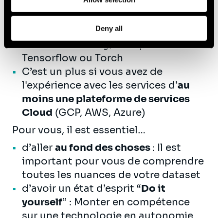
outils de
calcul distribué
, tels que
Hadoop ou Spark ou vous avez de
Deny all
l’expérience avec des outils de
Machine Learning, tels que
Tensorflow ou Torch
C’est un plus si vous avez de
l'expérience avec les services d’
au
moins une plateforme de services
Cloud
(GCP, AWS, Azure)
Pour vous, il est essentiel…
d’aller
au fond des choses
: Il est
important pour vous de comprendre
toutes les nuances de votre dataset
d’avoir un état d’esprit “
Do it
yourself
” : Monter en compétence
sur une technologie en autonomie