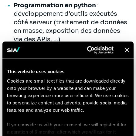
Programmation en python
:
développement d'outils exécutés
côté serveur (traitement de données
en masse, exposition des données
via des APIs, ...)
Services Cloud
: choix d'architecture,
utilisation de services de stockage &
calcul
This website uses cookies
Cookies are small text files that are downloaded directly
Qualifications
onto your browser by a website and can make your
browsing experience more user-efficient. We use cookies
Diplômé(e) d'une formation en École
to personalize content and adverts, provide social media
d'Ingénieur ou d'une
formation de
features and analyze our web traffic.
haut niveau dans le domaine des
If you provide us with your consent, we will register it for
technologies de l’information,
vous
a duration of 6 months, after which we will ask for it
justifiez d'une
première expérience